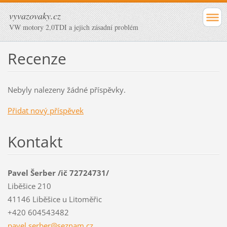
vyvazovaky.cz
VW motory 2,0TDI a jejich zásadní problém
Recenze
Nebyly nalezeny žádné příspěvky.
Přidat nový příspěvek
Kontakt
Pavel Šerber /ič 72724731/
Liběšice 210
41146 Liběšice u Litoměřic
+420 604543482
pavel.se
rber@sez
nam.cz