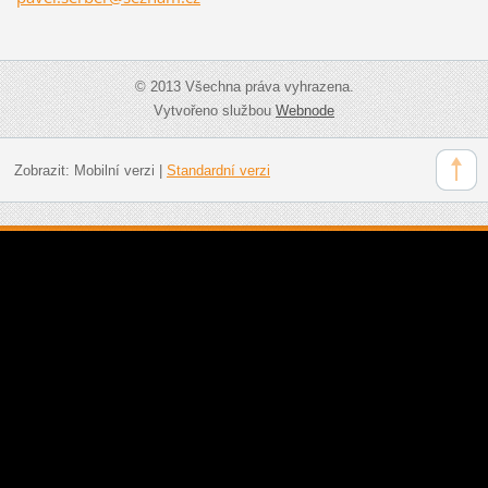
© 2013 Všechna práva vyhrazena.
Vytvořeno službou
Webnode
Zobrazit:
Mobilní verzi
|
Standardní verzi